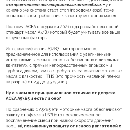
это практически все современные автомобили.
Ну и
конечно же система старт стоп (городская езда) тоже
повышает свои требования к качеству моторных масел.
Поэтому, ACEA в редакции 2021 года разработала новый
стандарт масел A7/B7 который будет учитывать все выше
озвученные факторы.
Итак, классификация A7/B7 - моторное масло,
предназначенное для использования с увеличенными
интервалами замены в легковых бензиновых и дизельных
двигателях, с прямым непосредственным впрыском и
турбонаддувом, там где требуются маловязкие моторные
масла с вязкостью HTHS (это прочность масляной пленки
на разрыв) от 2,9 до 3,5 единиц.
Ну а в чем же принципиальное отличие от допуска
ACEA A5\B5 и есть ли оно?
По сравнению с A5/B5 эти моторные масла обеспечивают
защиту от эффекта LSPI (это преждевременное
воспламенение смеси при низкой скорости движения
поршня),
повышенную защиту от износа двигателей с