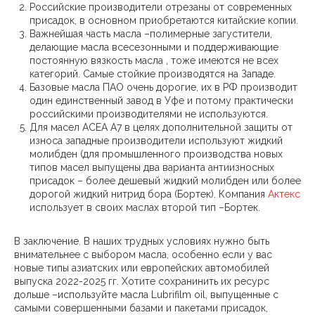
Российские производители отрезаны от современных
присадок, в основном приобретаются китайские копии.
Важнейшая часть масла –полимерные загустители,
делающие масла всесезонными и поддерживающие
постоянную вязкость масла , тоже имеются не всех
категорий. Самые стойкие производятся на Западе.
Базовые масла ПАО очень дорогие, их в РФ производит
один единственный завод в Уфе и потому практически
российскими производителями не используются.
Для масел АСЕА А7 в целях дополнительной защиты от
износа западные производители используют жидкий
молибден (для промышленного производства новых
типов масел выпущены два варианта антиизносных
присадок – более дешевый жидкий молибден или более
дорогой жидкий нитрид бора (Бортек). Компания
Актекс
использует в своих маслах второй тип –Бортек.
В заключение. В наших трудных условиях нужно быть
внимательнее с выбором масла, особенно если у вас
новые типы азиатских или европейских автомобилей
выпуска 2022-2025 гг. Хотите сохранинить их ресурс
дольше –используйте масла Lubrifilm oil, выпущенные с
самыми совершенными базами и пакетами присадок,