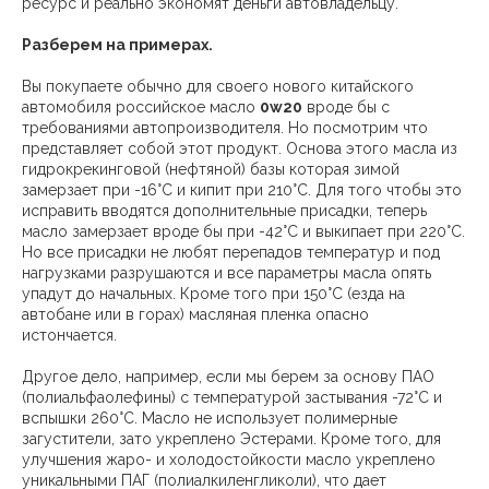
ресурс и реально экономят деньги автовладельцу.
Разберем на примерах.
Вы покупаете обычно для своего нового китайского
автомобиля российское масло
0w20
вроде бы с
требованиями автопроизводителя. Но посмотрим что
представляет собой этот продукт. Основа этого масла из
гидрокрекинговой (нефтяной) базы которая зимой
замерзает при -16°C и кипит при 210°C. Для того чтобы это
исправить вводятся дополнительные присадки, теперь
масло замерзает вроде бы при -42°C и выкипает при 220°C.
Но все присадки не любят перепадов температур и под
нагрузками разрушаются и все параметры масла опять
упадут до начальных. Кроме того при 150°C (езда на
автобане или в горах) масляная пленка опасно
истончается.
Другое дело, например, если мы берем за основу ПАО
(полиальфаолефины) с температурой застывания -72°C и
вспышки 260°C. Масло не использует полимерные
загустители, зато укреплено Эстерами. Кроме того, для
улучшения жаро- и холодостойкости масло укреплено
уникальными ПАГ (полиалкиленгликоли), что дает