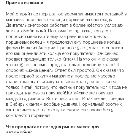
Пример из жизни.
Мой старый партнер долгое время занимается поставкой в
магазины поршневых колец и поршней на снегоходы.
Двигатель снегохода работает в более жёстких условиях
чем автомобильный. Поэтому лет 15 назад, когда он
попросил меня найти ему за-границей комплекты
поршневых колец – я предложил ему поршневые кольца
фирмы Мале из Австрии. Прошло 15 лет, я как то спросил
его как оценили эти кольца его покупатели? (Он сейчас
продает продукцию только Китая). На что он мне сказал,
что за 15 лет он смог продать только половину колец! Я
спросил: «из-за цены?» Ответ был простой. Он сказал что
после первой закупки магазинов, последние массово
стали отказываться закупать такие кольца вновь! Теперь
только Китай, потому что частный покупатель мог 3 года не
приходить вновь за покупкой! Китайские же покупают
каждый год заново. Вот и весь ответ. И так везде. Поездка
в Сибирь к хантам вообще удивила. Нормальный охотник
хант не выезжает на охоту на своем снегоходе без 5
комплектов поршней!
Что предлагает сегодня рынок масел для
автомобиля.