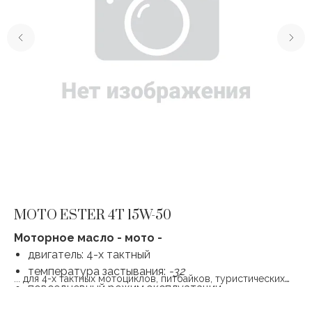
MOTO ESTER 4T 15W-50
C
Моторное масло - мото -
М
двигатель: 4-х тактный
температура застывания:
-32
... для 4-х тактных мотоциклов, питбайков, туристических
..
ми
повседневный режим эксплуатации
мотоциклов эндуро, триальных мотоциклов, эндуро,
дв
скутеров и квадроциклов ...
шо