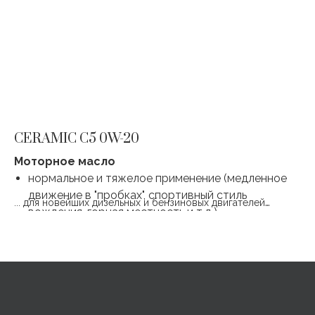
CERAMIC C5 0W-20
C
Моторное масло
М
нормальное и тяжелое применение (медленное
движение в "пробках", спортивный стиль
... для новейших дизельных и бензиновых двигателей
...
вождения, горная местность и т.д.)
автомобилей европейских и азиатских
экстремальный климат (мороз, жара)
производителей
, оснащенных турбокомпрессорами или
без них ...